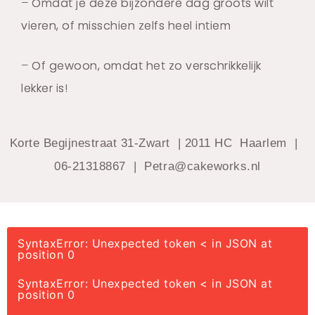
– Omdat je deze bijzondere dag groots wilt
vieren, of misschien zelfs heel intiem
– Of gewoon, omdat het zo verschrikkelijk
lekker is!
Korte Begijnestraat 31-Zwart | 2011 HC Haarlem |
06-21318867 | Petra@cakeworks.nl
SyntaxError: Unexpected token < in JSON at
position 0
SyntaxError: Unexpected token < in JSON at
position 0