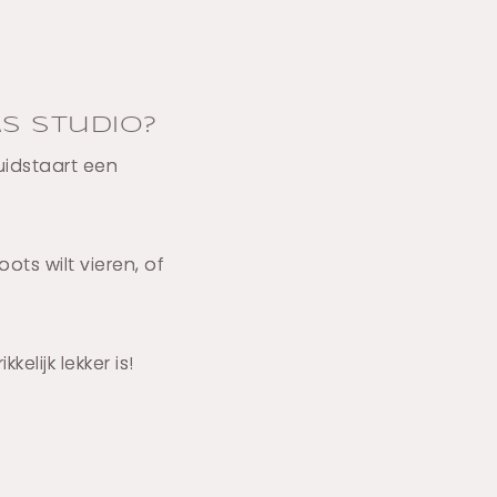
 Studio?
uidstaart een
ts wilt vieren, of
elijk lekker is!