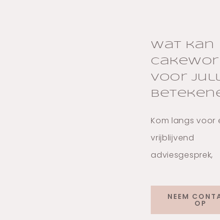
Wat kan
Cakewor
voor jul
beteken
Kom langs voor 
vrijblijvend
adviesgesprek,
NEEM CONT
OP