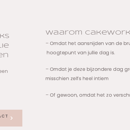
Waarom Cakeworks
ks
– Omdat het aansnijden van de br
lie
hoogtepunt van jullie dag is.
en
– Omdat je deze bijzondere dag groo
een
misschien zelfs heel intiem
– Of gewoon, omdat het zo verschrikk
ACT